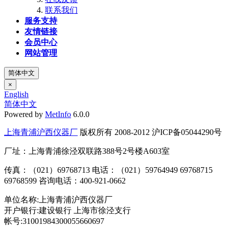
联系我们
服务支持
友情链接
会员中心
网站管理
简体中文
×
English
简体中文
Powered by
MetInfo
6.0.0
上海青浦沪西仪器厂
版权所有 2008-2012 沪ICP备05044290号
厂址：上海青浦徐泾双联路388号2号楼A603室
传真：（021）69768713 电话：（021）59764949 69768715
69768599 咨询电话：400-921-0662
单位名称:上海青浦沪西仪器厂
开户银行:建设银行 上海市徐泾支行
帐号:31001984300055660697