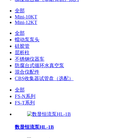
全部
Mini-10KT
Mini-12KT
全部
蠕动泵泵头
硅胶管
层析柱
不锈钢仪器车
防腐台式循环水真空泵
混合仪配件
CBS收集器试管盘（选配）
全部
FS-N系列
FS-T系列
数显恒流泵HL-1B