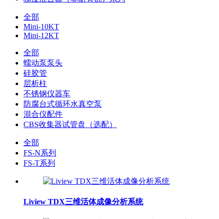
全部
Mini-10KT
Mini-12KT
全部
蠕动泵泵头
硅胶管
层析柱
不锈钢仪器车
防腐台式循环水真空泵
混合仪配件
CBS收集器试管盘（选配）
全部
FS-N系列
FS-T系列
Liview TDX三维活体成像分析系统