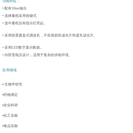
功能特征：
• 配有10mv输出
• 选择量程采用按键式
• 选中量程后有指示灯亮起。
• 采用前置拨盘式调波长，不容易损坏滤光片和遗失滤光片。
• 采用LED数字显示数据。
• 内部宽电压设计，适用于复杂的供电环境。
应用领域
• 生物学研究
•药物测定
•农业科研
•化工实验
•食品实验