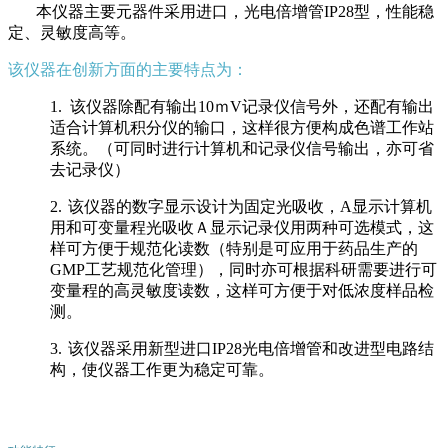
本仪器主要元器件采用进口，光电倍增管
IP28
型，性能稳
定、灵敏度高等。
该仪器在创新方面的主要特点为：
1.
该仪器除配有输出
10
ｍ
V
记录仪信号外，还配有输出
适合计算机积分仪的输口，这样很方便构成色谱工作站
系统。（可同时进行计算机和记录仪信号输出，亦可省
去记录仪）
2.
该仪器的数字显示设计为固定光吸收，
A
显示计算机
用和可变量程光吸收Ａ显示记录仪用两种可选模式，这
样可方便于规范化读数（特别是可应用于药品生产的
GMP
工艺规范化管理），同时亦可根据科研需要进行可
变量程的高灵敏度读数，这样可方便于对低浓度样品检
测。
3.
该仪器采用新型进口
IP28
光电倍增管和改进型电路结
构，使仪器工作更为稳定可靠。