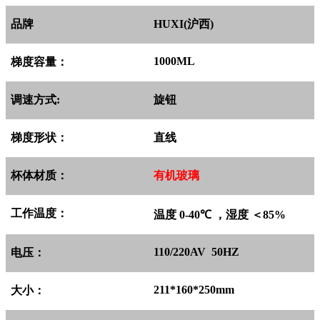
品牌
HUXI(
沪西
)
1000ML
梯度容量：
调速方式
:
旋钮
梯度形状：
直线
杯体材质：
有机玻璃
工作温度：
温度
0-40
℃
，湿度
＜
85%
110/220AV 50HZ
电压：
211*160*250mm
大小：